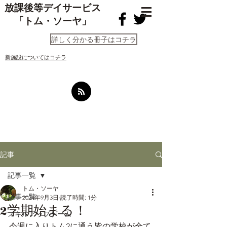
放課後等デイサービス
「トム・ソーヤ」
詳しく分かる冊子はコチラ
​新施設についてはコチラ
記事
記事一覧
トム・ソーヤ
記事一覧
2024年9月3日
読了時間: 1分
2学期始まる！
スキルアップゲーム
今週に入りトム2に通う皆の学校が全て