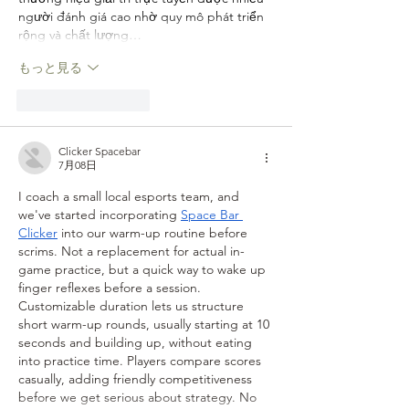
người đánh giá cao nhờ quy mô phát triển 
rộng và chất lượng…
もっと見る
いいね！
返信
Clicker Spacebar
7月08日
I coach a small local esports team, and 
we've started incorporating 
Space Bar 
Clicker
 into our warm-up routine before 
scrims. Not a replacement for actual in-
game practice, but a quick way to wake up 
finger reflexes before a session. 
Customizable duration lets us structure 
short warm-up rounds, usually starting at 10 
seconds and building up, without eating 
into practice time. Players compare scores 
casually, adding friendly competitiveness 
before we get serious about strategy. No 