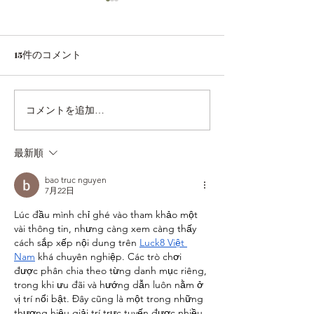
15件のコメント
コメントを追加…
今年も1年お世話になりま
【ロビンフッド
した
はじめました🍧
最新順
bao truc nguyen
7月22日
Lúc đầu mình chỉ ghé vào tham khảo một 
vài thông tin, nhưng càng xem càng thấy 
cách sắp xếp nội dung trên 
Luck8 Việt 
Nam
 khá chuyên nghiệp. Các trò chơi 
được phân chia theo từng danh mục riêng, 
trong khi ưu đãi và hướng dẫn luôn nằm ở 
vị trí nổi bật. Đây cũng là một trong những 
thương hiệu giải trí trực tuyến được nhiều 