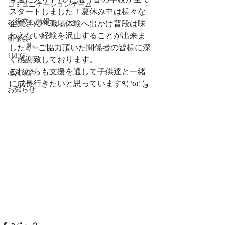
コミュニケーションゲーム
スタートしました！夏休み中は様々な
お役立ち情報
企業さんへ職場体験へ出かけ普段は味
わえない経験を沢山することが出来ま
研修会
した✌✨ご協力頂いた関係者の皆様に深
TRPG
く感謝致しております。
これからも支援を通して子供達と一緒
感覚統合
に成長行きたいと思っています٩( 'ω' )و
お知らせ