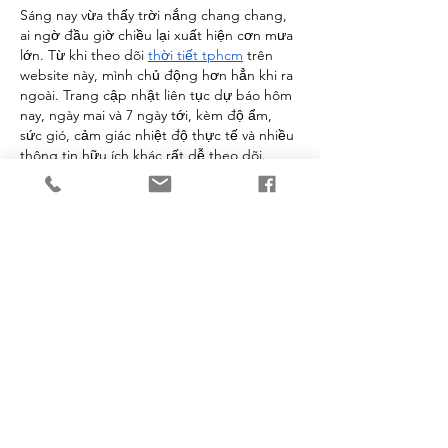
Sáng nay vừa thấy trời nắng chang chang, 
ai ngờ đầu giờ chiều lại xuất hiện cơn mưa 
lớn. Từ khi theo dõi 
thời tiết tphcm
 trên 
website này, mình chủ động hơn hẳn khi ra 
ngoài. Trang cập nhật liên tục dự báo hôm 
nay, ngày mai và 7 ngày tới, kèm độ ẩm, 
sức gió, cảm giác nhiệt độ thực tế và nhiều 
thông tin hữu ích khác rất dễ theo dõi.
いいね！
返信
omantomkins
6月17日
ThoiTietHomNay.org
 has become part of 
my daily routine. Before heading out, I 
check the forecast to see the real-feel 
temperature, humidity levels, and chances 
of cloudy weather. Since the platform is 
designed for Vietnamese users and focuses 
entirely on Vietnam's climate conditions, 
the information feels more relevant and 