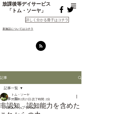
放課後等デイサービス
「トム・ソーヤ」
詳しく分かる冊子はコチラ
​新施設についてはコチラ
記事
記事一覧
トム・ソーヤ
記事一覧
2020年2月21日
読了時間: 2分
非認知、認知能力を含めた
スキルアップゲーム