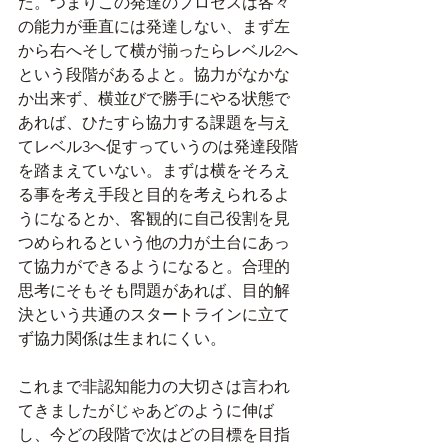
た。つまりこの発達のプロセスは各々
の能力が垂直には発達しない、まず左
から右へそして横が揃ったらレベル2へ
という段階があるよと。協力がなかな
か出来ず、横並びで勝手にやる状態で
あれば、ひたすら協力する課題を与え
てレベル3へ促すっていうのは発達段階
を踏まえていない。まずは横をそろえ
る事を考え手段と目的を考えられるよ
うになるとか、客観的に自己役割を見
つめられるという他の力が土台にあっ
て協力ができるようになると。合理的
思考にそもそも問題があれば、目的解
決という共通のスタートラインに立て
ず協力関係は生まれにくい。
これまで非認知能力の大切さは言われ
てきましたがじゃあどのように伸ば
し、今どの段階で次はどの目標を目指