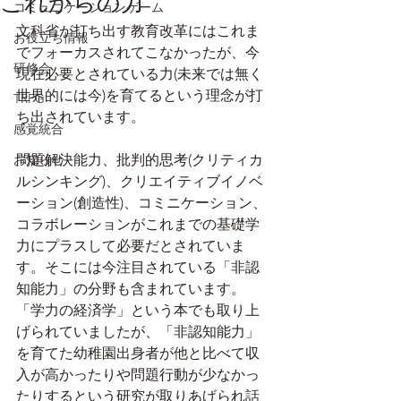
これからの力
コミュニケーションゲーム
文科省が打ち出す教育改革にはこれま
お役立ち情報
でフォーカスされてこなかったが、今
研修会
現在必要とされている力(未来では無く
世界的には今)を育てるという理念が打
TRPG
ち出されています。
感覚統合
お知らせ
問題解決能力、批判的思考(クリティカ
ルシンキング)、クリエイティブイノベ
ーション(創造性)、コミニケーション、
コラボレーションがこれまでの基礎学
力にプラスして必要だとされていま
す。そこには今注目されている「非認
知能力」の分野も含まれています。
「学力の経済学」という本でも取り上
げられていましたが、「非認知能力」
を育てた幼稚園出身者が他と比べて収
入が高かったりや問題行動が少なかっ
たりするという研究が取りあげられ話