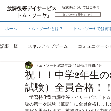
放課後等デイサービス
​新施設についてはコチラ
「トム・ソーヤ」
詳しく分かる冊子はコチラ
ホーム
トム・ソーヤとは？
トム・ソーヤでは何
記事一覧
スキルアップゲーム
コミュニケーシ
トム・ソーヤ
2021年2月11日
読了時間: 1分
感覚統合
お知らせ
祝！！中学2年生の
試験）全員合格！
　学習特化型放課後等デイサービス「トム
級の第一次試験（筆記）に全員合格しまし
果だと思われます。英検3級といえば中学