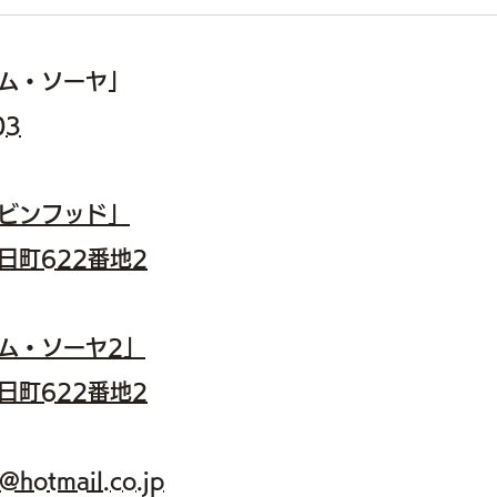
お世話になりまし
ム・ソーヤ」
03
ロビンフッド」
日町622番地2
トム・ソーヤ2」
日町622番地2
@hotmail.co.jp