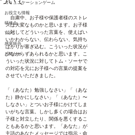
ついて
コミュニケーションゲーム
お役立ち情報
　自粛中、お子様や保護者様のストレ
研修会
スは大変なものかと思います。お子様
に対してどういった言葉を、使えばい
TRPG
いかわからない、伝わらない、気持ち
感覚統合
ばかりが塞ぎ込む。こういった状況が
お知らせ
少なからずあられるかと思います。こ
ういった状況に対してトム・ソーヤで
の対応を元にお子様への言葉の提案を
させていただきました。
「（あなた）勉強しなさい」「（あな
た）静かにしなさい」「（あなた）〜
しなさい」とついお子様にかけてしま
いがちな言葉。しかし多くの場合はお
子様と対立したり、関係を悪くするこ
ともあるかと思います。「あなた」が
主語のあなたメッセージでは指示・命