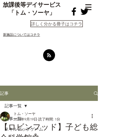
放課後等デイサービス
「トム・ソーヤ」
詳しく分かる冊子はコチラ
​新施設についてはコチラ
記事
記事一覧
トム・ソーヤ
記事一覧
2023年9月19日
読了時間: 1分
【ロビンフッド】子ども総
スキルアップゲーム