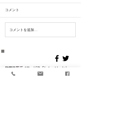
コメント
2学期始まる！
コメントを追加…
今年も1年お世話になりま
した
放課後等デイサービス
「トム・ソーヤ」
住所：
栃木県日光市今市703
TEL：
0288-25-3000
​放課後等デイサービス「ロビンフッド」
住所：栃木県日光市今市春日町622番地2
TEL：0288-25-7036
​放課後等デイサービス「トム・ソーヤ2」