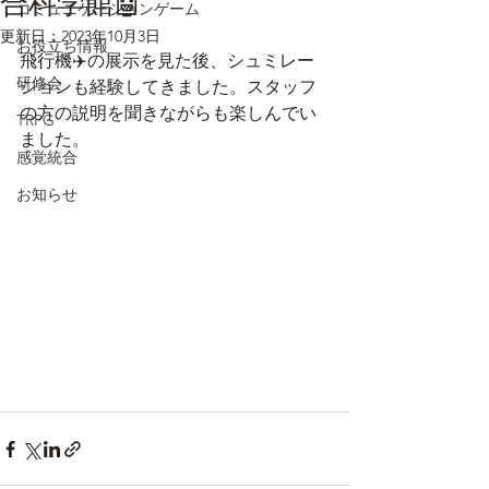
合科学館🤖
コミュニケーションゲーム
更新日：
2023年10月3日
お役立ち情報
飛行機✈️の展示を見た後、シュミレー
研修会
ションも経験してきました。スタッフ
の方の説明を聞きながらも楽しんでい
TRPG
ました。
感覚統合
お知らせ