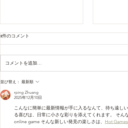
1件のコメント
コメントを追加…
あけまして🍊おめでとうござ
今年も1年
並び替え：
最新順
います
た
rping Zhuang
2025年12月10日
こんなに簡単に最新情報が手に入るなんて、待ち遠し
る喜びは、日常に小さな彩りを添えてくれます。 そんな新し
online game そんな新しい発見の楽しさは、
Hot Games