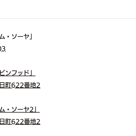
ム・ソーヤ」
03
ロビンフッド」
日町622番地2
トム・ソーヤ2」
日町622番地2