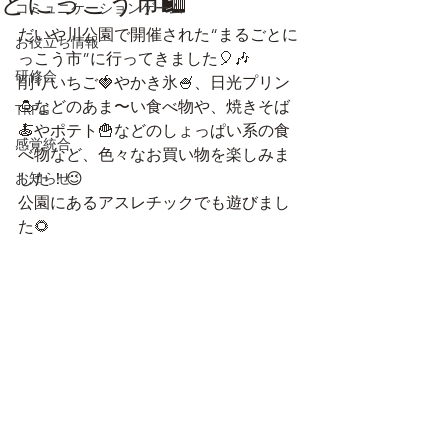
とにっこう市🛍
コミュニケーションゲーム
だいや川公園で開催された“まるごとに
お役立ち情報
っこう市”に行ってきました🎈🎶
研修会
削りいちご🍓やかき氷🍧、日光プリン
🍮などのあま〜い食べ物や、焼きそば
TRPG
🍝やポテト🍟などのしょっぱい系の食
感覚統合
べ物など、色々なお買い物を楽しみま
お知らせ
した！😉
公園にあるアスレチックでも遊びまし
た🌻