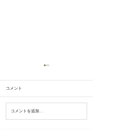
コメント
2学期始まる！
コメントを追加…
今年も1年お世話になりま
した