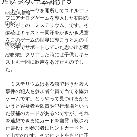
アップゲーム紹介５
コミュニケーションゲーム
　トム・ソーヤを開所してスキルアッ
お役立ち情報
プにアナログゲームを導入した初期の
研修会
ものがこの「ミステリウム」です。そ
の時はキャスト一同汗をかきかき児童
TRPG
をこのゲームの世界に導こうとあの手
感覚統合
この手でサポートしていた思い出が蘇
お知らせ
ります。クリアした時には子供もキャ
ストも一同に歓声をあげたものでし
た。
　ミステリウムはある館で起きた殺人
事件の犯人を参加者全員で当てる協力
ゲームです。どうやって見つけるかと
いうと容疑者や凶器や犯行現場といっ
た候補のカードがあるのですが、それ
を連想できる絵カードを幽霊（殺され
た霊役）が参加者にヒントカードとし
て出すのです。そのヒントをもとに正